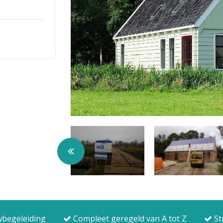
begeleiding
Compleet geregeld van A tot Z
St