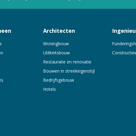
meen
Architecten
Ingenieu
s
Woningbouw
Funderingsh
en
Utiliteitsbouw
Constructie
Restauratie en renovatie
Bouwen in streekeigenstijl
es
Bedrijfsgebouw
Hotels