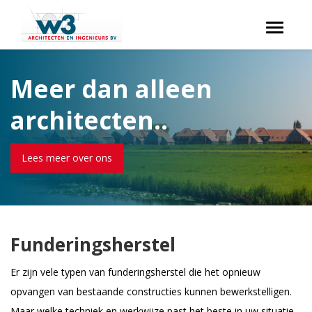
Toggle
navigati
Meer dan alleen
architecten..
Lees meer over ons
Funderingsherstel
Er zijn vele typen van funderingsherstel die het opnieuw
opvangen van bestaande constructies kunnen bewerkstelligen.
Maar welke techniek en werkwijze past het beste in uw situatie