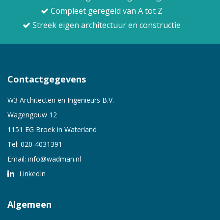
Compleet geregeld van A tot Z
Streek eigen architectuur en constructie
Contactgegevens
W3 Architecten en Ingenieurs B.V.
Wagengouw 12
1151 EG Broek in Waterland
Tel:
020-4031391
Email:
info@wadman.nl
LinkedIn
Algemeen